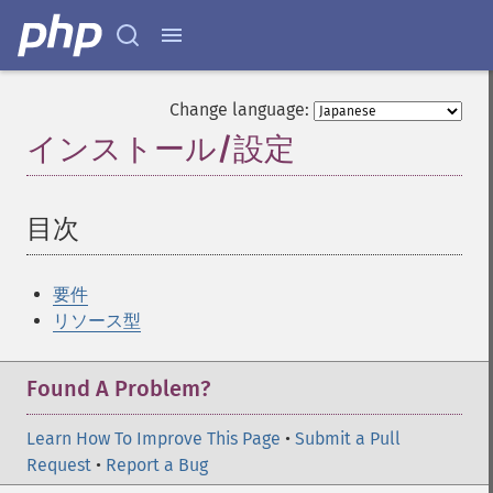
Change language:
インストール/設定
¶
目次
¶
要件
リソース型
Found A Problem?
Learn How To Improve This Page
•
Submit a Pull
Request
•
Report a Bug