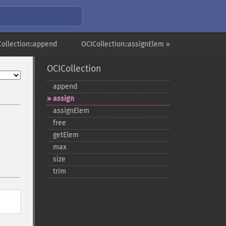
Collection::append
OCICollection::assignElem »
OCICollection
append
assign
assignElem
free
getElem
max
size
trim