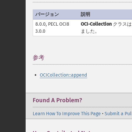
バージョン
説明
8.0.0, PECL OCI8
OCI-Collection
クラスは
3.0.0
ました。
参考
¶
OCICollection::append
Found A Problem?
Learn How To Improve This Page
•
Submit a Pul