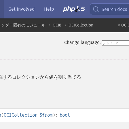
Get Involved
Help
Search docs
ベンダー固有のモジュール
OCI8
OCICollection
« OCI
Change language:
在するコレクションから値を割り当てる
n
(
OCICollection
$from
):
bool