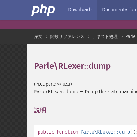
Downloads
Documentation
序文
関数リファレンス
テキスト処理
Parle
Parle\RLexer::dump
(PECL parle >= 0.5.1)
Parle\RLexer::dump
—
Dump the state machin
説明
¶
public
function
Parle\RLexer::dump
()