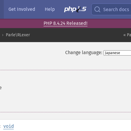
Get Involved
Help
Search docs
PHP 8.4.24 Released!
Parle\RLexer
« P
Change language:
e
:
void