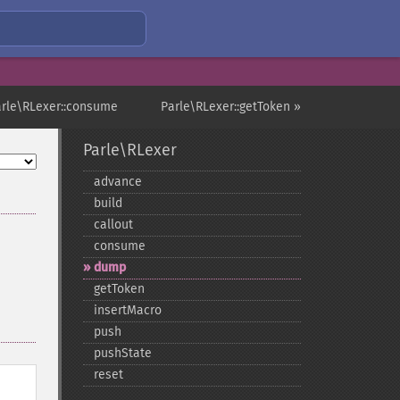
arle\RLexer::consume
Parle\RLexer::getToken »
Parle\RLexer
advance
build
callout
consume
dump
getToken
insertMacro
push
pushState
reset