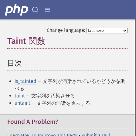
Change language:
Taint 関数
¶
目次
¶
is_tainted
— 文字列が汚染されているかどうかを調
べる
taint
— 文字列を汚染させる
untaint
— 文字列の汚染を除去する
Found A Problem?
Learn How To Improve This Page
•
Submit a Pull