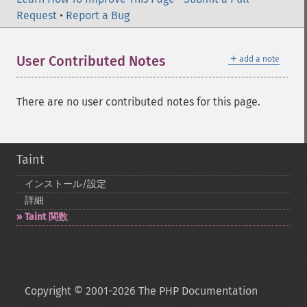
Request
•
Report a Bug
＋
User Contributed Notes
add a note
There are no user contributed notes for this page.
Taint
インストール/設定
詳細
Taint 関数
Copyright © 2001-2026 The PHP Documentation