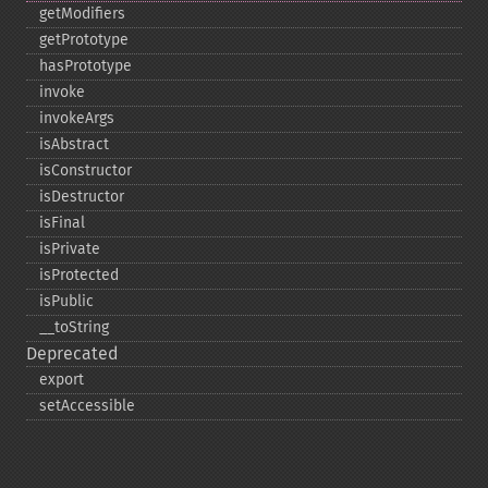
getModifiers
getPrototype
hasPrototype
invoke
invokeArgs
isAbstract
isConstructor
isDestructor
isFinal
isPrivate
isProtected
isPublic
_​_​toString
Deprecated
export
setAccessible