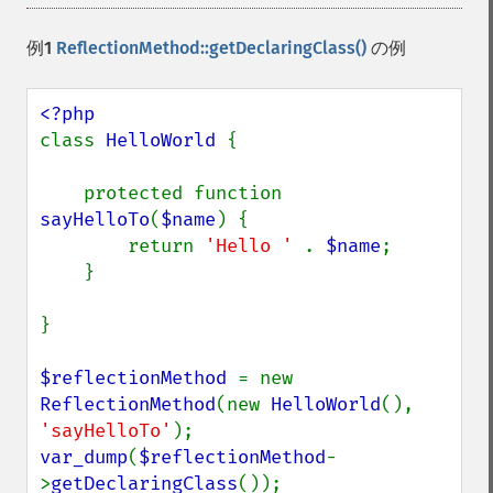
例1
ReflectionMethod::getDeclaringClass()
の例
class 
HelloWorld 
{

    protected function 
sayHelloTo
(
$name
) {

        return 
'Hello ' 
. 
$name
;

    }

}

$reflectionMethod 
= new 
ReflectionMethod
(new 
HelloWorld
(), 
'sayHelloTo'
var_dump
(
$reflectionMethod
-
>
getDeclaringClass