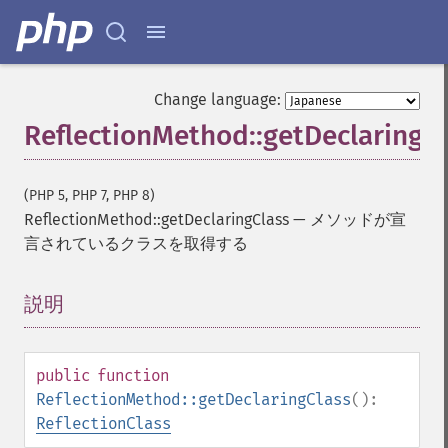
Change language:
ReflectionMethod::getDeclaringC
(PHP 5, PHP 7, PHP 8)
ReflectionMethod::getDeclaringClass
—
メソッドが宣
言されているクラスを取得する
説明
¶
public
function
ReflectionMethod::getDeclaringClass
():
ReflectionClass