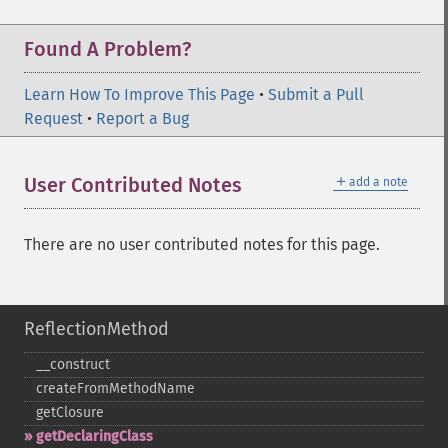
Found A Problem?
Learn How To Improve This Page
•
Submit a Pull
Request
•
Report a Bug
＋
User Contributed Notes
add a note
There are no user contributed notes for this page.
ReflectionMethod
_​_​construct
createFromMethodName
getClosure
getDeclaringClass