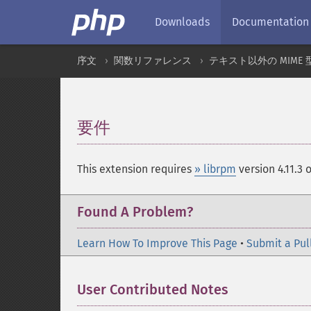
Downloads
Documentation
序文
関数リファレンス
テキスト以外の MIME 
要件
¶
This extension requires
» librpm
version 4.11.3 o
Found A Problem?
Learn How To Improve This Page
•
Submit a Pul
User Contributed Notes