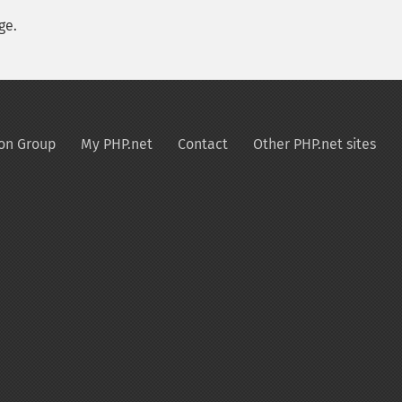
ge.
on Group
My PHP.net
Contact
Other PHP.net sites