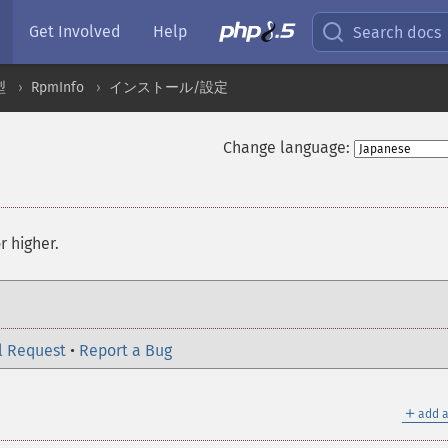
Get Involved
Help
Search docs
型
RpmInfo
インストール/設定
Change language:
r higher.
l Request
•
Report a Bug
＋
add a