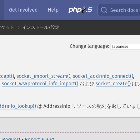
Get Involved
Help
Search docs
ソケット
インストール/設定
Change language:
cept()
,
socket_import_stream()
,
socket_addrinfo_connect()
,
,
socket_wsaprotocol_info_import()
および
socket_create()
は
drinfo_lookup()
は AddressInfo リソースの配列を返していま
l Request
•
Report a Bug