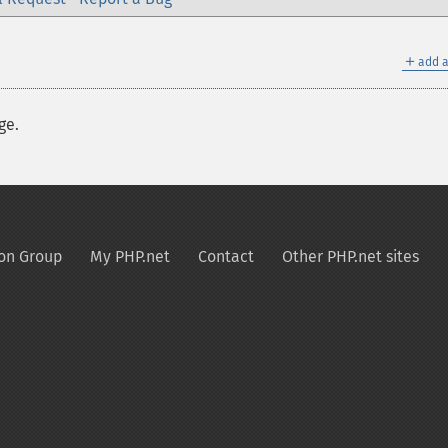
＋
add a
ge.
on Group
My PHP.net
Contact
Other PHP.net sites