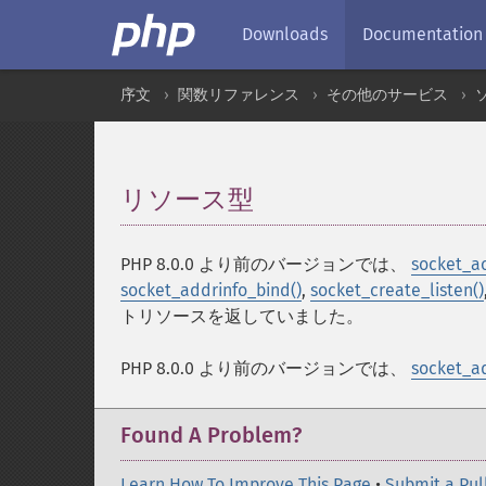
Downloads
Documentation
序文
関数リファレンス
その他のサービス
リソース型
¶
PHP 8.0.0 より前のバージョンでは、
socket_ac
socket_addrinfo_bind()
,
socket_create_listen()
トリソースを返していました。
PHP 8.0.0 より前のバージョンでは、
socket_ad
Found A Problem?
Learn How To Improve This Page
•
Submit a Pul