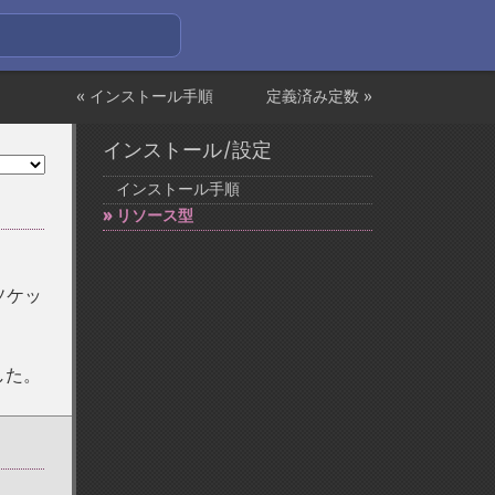
« インストール手順
定義済み定数 »
インストール/設定
インストール手順
リソース型
ソケッ
した。