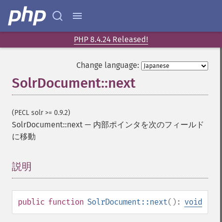
PHP 8.4.24 Released!
Change language:
SolrDocument::next
(PECL solr >= 0.9.2)
SolrDocument::next
—
内部ポインタを次のフィールド
に移動
説明
¶
public
function
SolrDocument::next
():
void