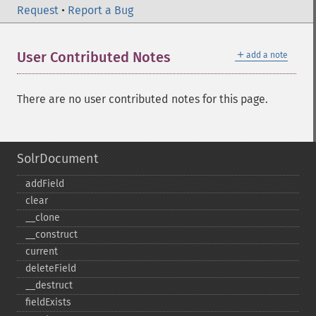
Request
•
Report a Bug
＋
User Contributed Notes
add a note
There are no user contributed notes for this page.
SolrDocument
addField
clear
_​_​clone
_​_​construct
current
deleteField
_​_​destruct
fieldExists