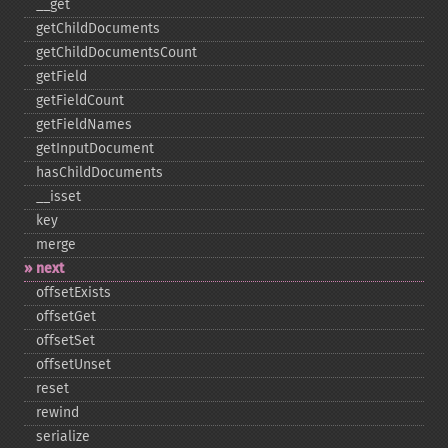
_​_​get
getChildDocuments
getChildDocumentsCount
getField
getFieldCount
getFieldNames
getInputDocument
hasChildDocuments
_​_​isset
key
merge
next
offsetExists
offsetGet
offsetSet
offsetUnset
reset
rewind
serialize