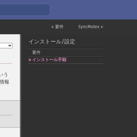
« 要件
SyncMutex »
インストール/設定
要件
インストール手順
いう
る情報