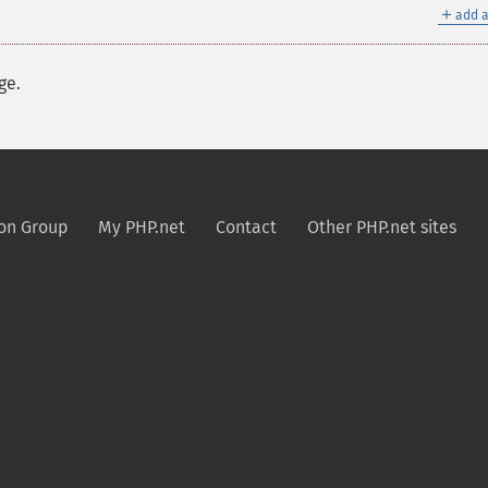
＋
add a
ge.
on Group
My PHP.net
Contact
Other PHP.net sites