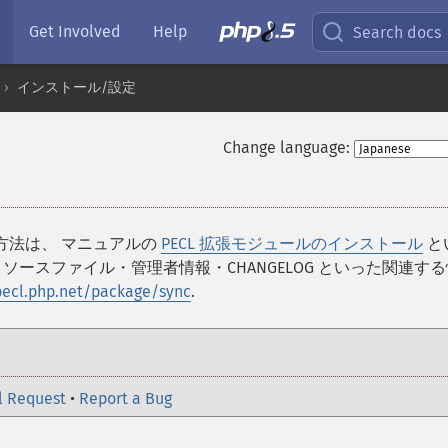
Get Involved
Help
Search docs
インストール/設定
Change language:
る方法は、 マニュアルの
PECL 拡張モジュールのインストール
と
ースファイル・管理者情報・CHANGELOG といった関連す
pecl.php.net/package/sync
.
l Request
•
Report a Bug