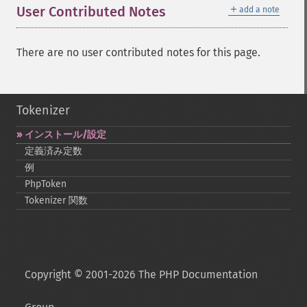
＋
User Contributed Notes
add a note
There are no user contributed notes for this page.
Tokenizer
インストール/設定
定義済み定数
例
PhpToken
Tokenizer 関数
Copyright © 2001-2026 The PHP Documentation