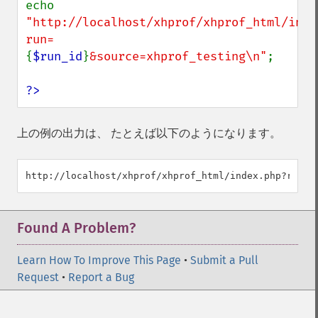
echo 
"http://localhost/xhprof/xhprof_html/inde
run=
{
$run_id
}
&source=xhprof_testing\n"
;

?>
上の例の出力は、 たとえば以下のようになります。
Found A Problem?
Learn How To Improve This Page
•
Submit a Pull
Request
•
Report a Bug