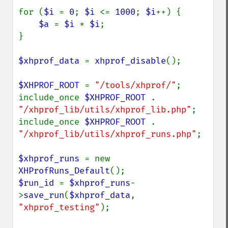
for (
$i 
= 
0
; 
$i 
<= 
1000
; 
$i
++) {

$a 
= 
$i 
* 
$i
;

}

$xhprof_data 
= 
xhprof_disable
();

$XHPROF_ROOT 
= 
"/tools/xhprof/"
;

include_once 
$XHPROF_ROOT 
. 
"/xhprof_lib/utils/xhprof_lib.php"
;

include_once 
$XHPROF_ROOT 
. 
"/xhprof_lib/utils/xhprof_runs.php"
;

$xhprof_runs 
= new 
XHProfRuns_Default
$run_id 
= 
$xhprof_runs
-
>
save_run
(
$xhprof_data
, 
"xhprof_testing"
);
