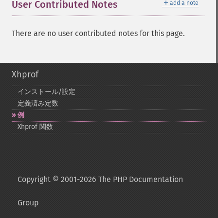
＋
User Contributed Notes
add a note
There are no user contributed notes for this page.
Xhprof
インストール/設定
定義済み定数
例
Xhprof 関数
Copyright © 2001-2026 The PHP Documentation
Group