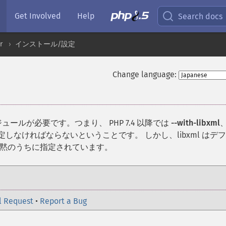
Get Involved
Help
Search docs
r
インストール/設定
Change language:
ュールが必要です。つまり、 PHP 7.4 以降では
--with-libxml
定しなければならないということです。 しかし、libxml はデ
黙のうちに指定されています。
l Request
•
Report a Bug