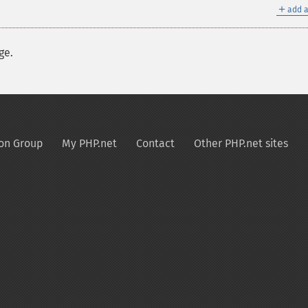
＋
add a
ge.
on Group
My PHP.net
Contact
Other PHP.net sites