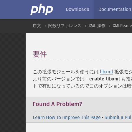
Downloads
Documentation
序文
関数リファレンス
XML 操作
XMLReade
要件
¶
この拡張モジュールを使うには
libxml
拡張モジ
より前のバージョンでは
--enable-libxml
も指
トで有効になっているのでこのオプションは暗
Found A Problem?
Learn How To Improve This Page
•
Submit a Pul