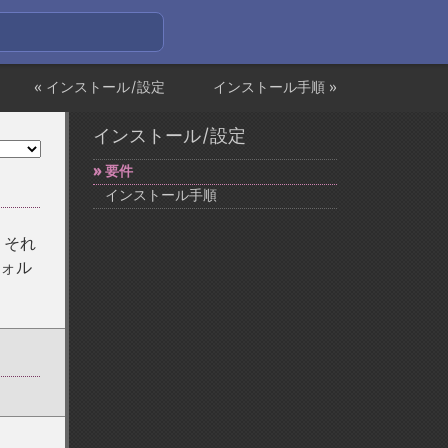
« インストール/設定
インストール手順 »
インストール/設定
要件
インストール手順
、それ
フォル