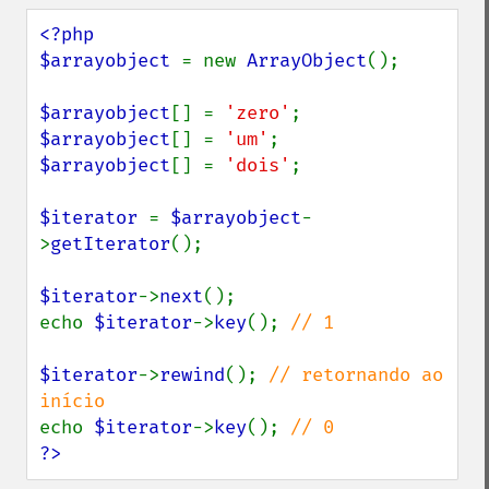
<?php

$arrayobject 
= new 
ArrayObject
();

$arrayobject
[] = 
'zero'
$arrayobject
[] = 
'um'
$arrayobject
[] = 
'dois'
;

$iterator 
= 
$arrayobject
-
>
getIterator
();

$iterator
->
next
();

echo 
$iterator
->
key
(); 
// 1

$iterator
->
rewind
(); 
// retornando ao 
echo 
$iterator
->
key
(); 
?>