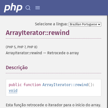
Selecione a língua:
ArrayIterator::rewind
(PHP 5, PHP 7, PHP 8)
ArrayIterator::rewind
—
Retrocede o array
Descrição
¶
public
function
ArrayIterator::rewind
():
void
Esta função retrocede o iterador para o início do array.