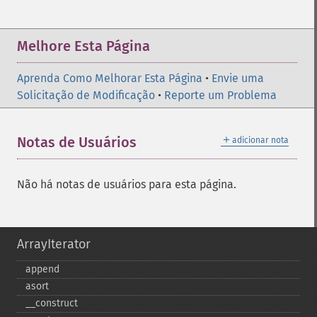
Melhore Esta Página
Aprenda Como Melhorar Esta Página
•
Envie uma
Solicitação de Modificação
•
Reporte um Problema
＋
Notas de Usuários
adicionar nota
Não há notas de usuários para esta página.
ArrayIterator
append
asort
_​_​construct