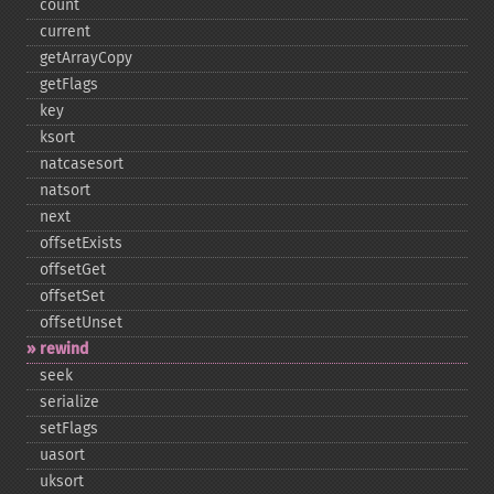
count
current
getArrayCopy
getFlags
key
ksort
natcasesort
natsort
next
offsetExists
offsetGet
offsetSet
offsetUnset
rewind
seek
serialize
setFlags
uasort
uksort