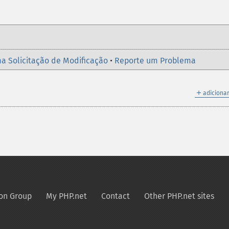
a Solicitação de Modificação
•
Reporte um Problema
＋
adicionar
on Group
My PHP.net
Contact
Other PHP.net sites