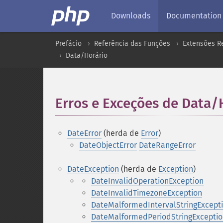
Downloads
Documentation
Prefácio
Referência das Funções
Extensões R
Data/Horário
Erros e Exceções de Data/
DateError
(herda de
Error
)
DateObjectError
DateRangeError
DateException
(herda de
Exception
)
DateInvalidOperationException
DateInvalidTimezoneException
DateMalformedIntervalStringExcept
DateMalformedPeriodStringExceptio