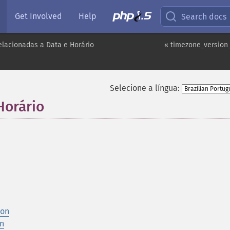
Get Involved
Help
Search docs
elacionadas a Data e Horário
« timezone_version
Selecione a língua:
Horário
¶
ion
n