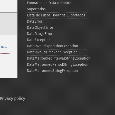
Formatos de Data e Horário
Suportados
Lista de Fusos Horários Suportados
DateError
DateObjectError
DateRangeError
DateException
DateInvalidOperationException
 nota
DateInvalidTimeZoneException
DateMalformedIntervalStringException
DateMalformedPeriodStringException
DateMalformedStringException
Privacy policy