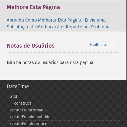
Melhore Esta Página
Aprenda Como Melhorar Esta Página
•
Envie uma
Solicitação de Modificação
•
Reporte um Problema
＋
Notas de Usuários
adicionar nota
Não há notas de usuários para esta página.
DateTime
add
_​_​construct
createFromFormat
createFromImmutable
createFromInterface