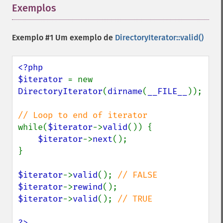
Exemplos
¶
Exemplo #1 Um exemplo de
DirectoryIterator::valid()
<?php

$iterator 
= new 
DirectoryIterator
(
dirname
(
__FILE__
));

while(
$iterator
->
valid
()) {

$iterator
->
next
();

}

$iterator
->
valid
(); 
$iterator
->
rewind
$iterator
->
valid
(); 
// TRUE

?>