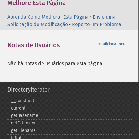
Melhore Esta Página
Aprenda Como Melhorar Esta Página
•
Envie uma
Solicitação de Modificação
•
Reporte um Problema
＋
Notas de Usuários
adicionar nota
Não há notas de usuários para esta página.
DirectoryIterator
_​_​construct
current
getBasename
getExtension
getFilename
isDot