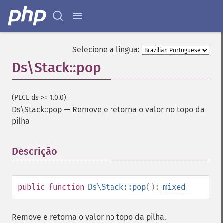
Selecione a língua:
Ds\Stack::pop
(PECL ds >= 1.0.0)
Ds\Stack::pop
—
Remove e retorna o valor no topo da
pilha
Descrição
¶
public
function
Ds\Stack::pop
():
mixed
Remove e retorna o valor no topo da pilha.