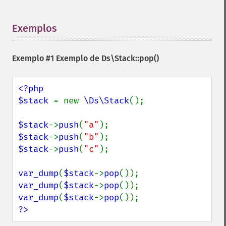
Exemplos
¶
Exemplo #1 Exemplo de
Ds\Stack::pop()
<?php

$stack 
= new 
\Ds\Stack
();

$stack
->
push
(
"a"
$stack
->
push
(
"b"
$stack
->
push
(
"c"
);

var_dump
(
$stack
->
pop
var_dump
(
$stack
->
pop
var_dump
(
$stack
->
pop
?>