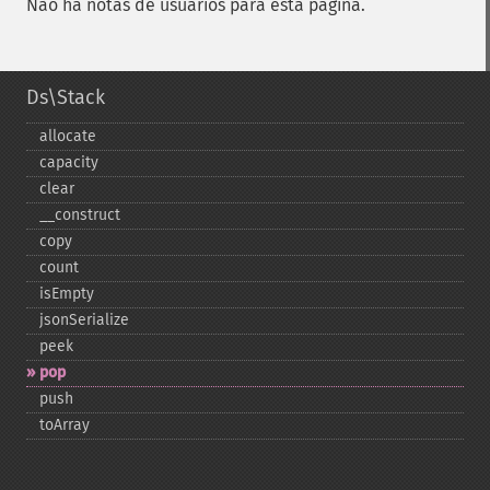
Não há notas de usuários para esta página.
Ds\Stack
allocate
capacity
clear
_​_​construct
copy
count
isEmpty
jsonSerialize
peek
pop
push
toArray