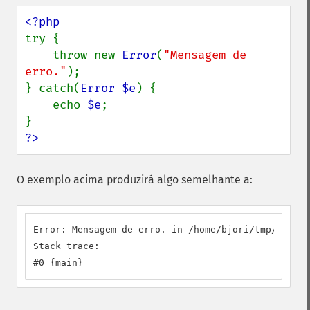
try {

    throw new 
Error
(
"Mensagem de 
erro."
);

} catch(
Error $e
) {

    echo 
$e
;

?>
O exemplo acima produzirá algo semelhante a:
Error: Mensagem de erro. in /home/bjori/tmp/ex.php
Stack trace:

#0 {main}