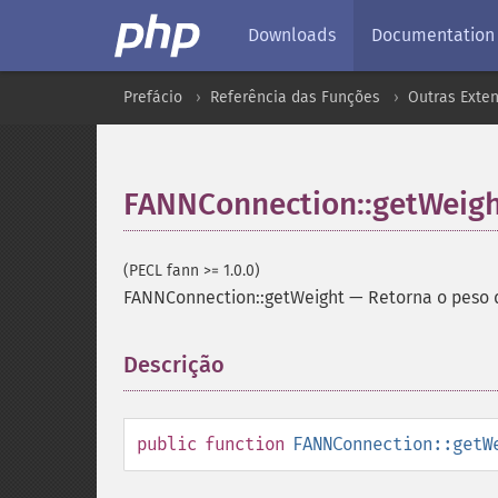
Downloads
Documentation
Prefácio
Referência das Funções
Outras Exte
FANNConnection::getWeig
(PECL fann >= 1.0.0)
FANNConnection::getWeight
—
Retorna o peso
Descrição
¶
public
function
FANNConnection::getW