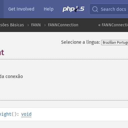
Get Involved
Help
Search docs
nsões Básicas
FANN
FANNConnection
« FANNConnecti
Selecione a língua:
ht
 da conexão
eight
():
void