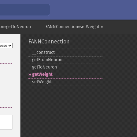
on::getToNeuron
FANNConnection::setWeight »
FANNConnection
_​_​construct
getFromNeuron
getToNeuron
getWeight
setWeight