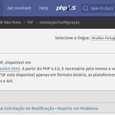
Get Involved
Help
Search docs
ME Não-Texto
FDF
Instalação/Configuração
Selecione a língua:
DF, disponível em
olkit.html
. A partir do PHP 4.3.0, é necessária pelo menos a v
 FDF está disponível apenas em formato binário, as plataforma
s e AIX.
a Solicitação de Modificação
•
Reporte um Problema