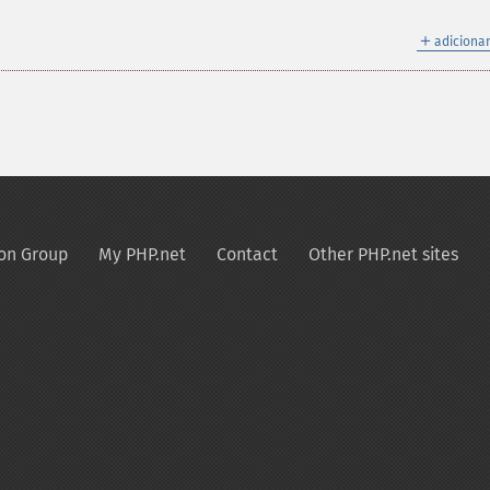
＋
adicionar
on Group
My PHP.net
Contact
Other PHP.net sites