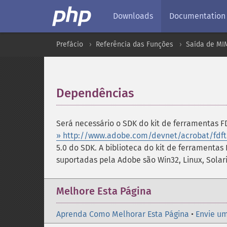
Downloads
Documentation
Prefácio
Referência das Funções
Saída de MI
Dependências
¶
Será necessário o SDK do kit de ferramentas F
» http://www.adobe.com/devnet/acrobat/fdfto
5.0 do SDK. A biblioteca do kit de ferramentas
suportadas pela Adobe são Win32, Linux, Solari
Melhore Esta Página
Aprenda Como Melhorar Esta Página
•
Envie um