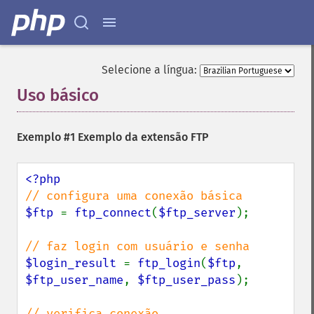
Selecione a língua:
Uso básico
¶
Exemplo #1 Exemplo da extensão FTP
$ftp 
= 
ftp_connect
(
$ftp_server
);

$login_result 
= 
ftp_login
(
$ftp
, 
$ftp_user_name
, 
$ftp_user_pass
);
