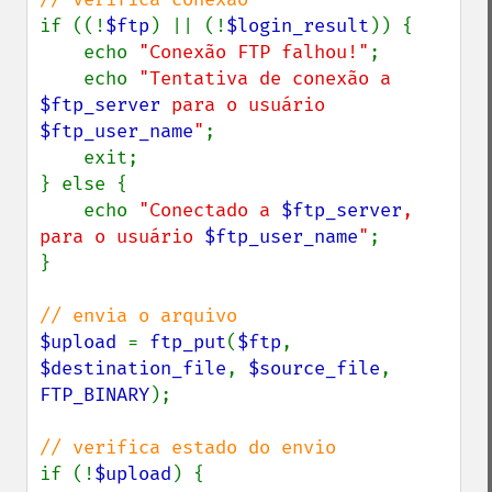
if ((!
$ftp
) || (!
$login_result
)) {

    echo 
"Conexão FTP falhou!"
;

    echo 
"Tentativa de conexão a 
$ftp_server
 para o usuário 
$ftp_user_name
"
;

    exit;

} else {

    echo 
"Conectado a 
$ftp_server
, 
para o usuário 
$ftp_user_name
"
;

}

$upload 
= 
ftp_put
(
$ftp
, 
$destination_file
, 
$source_file
, 
FTP_BINARY
);

if (!
$upload
) {
