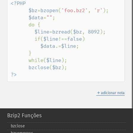
<?PHP

      $bz
=
bzopen
(
'foo.bz2'
, 
'r'
);

$data
=
""
;

      do {

$line
=
bzread
(
$bz
, 
8092
);

        if(
$line
!==
false
)

$data
.=
$line
;

      }

      while(
$line
);

bzclose
(
$bz
?>
＋
adicionar nota
Bzip2 Funções
bzclose