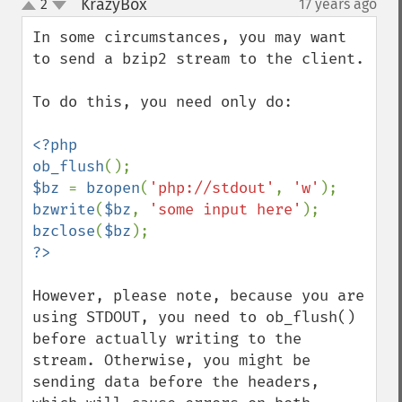
KrazyBox
2
17 years ago
¶
up
down
In some circumstances, you may want 
to send a bzip2 stream to the client.

To do this, you need only do:

<?php

ob_flush
$bz 
= 
bzopen
(
'php://stdout'
, 
'w'
bzwrite
(
$bz
, 
'some input here'
bzclose
(
$bz
However, please note, because you are 
using STDOUT, you need to ob_flush() 
before actually writing to the 
stream. Otherwise, you might be 
sending data before the headers, 