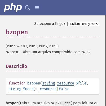
Selecione a língua:
bzopen
(PHP 4 >= 4.0.4, PHP 5, PHP 7, PHP 8)
bzopen
—
Abre um arquivo comprimido com bzip2
Descrição
¶
function
bzopen
(
string
|
resource
$file
,
string
$mode
):
resource
|
false
bzopen()
abre um arquivo bzip2 (
) para leitura ou
.bz2