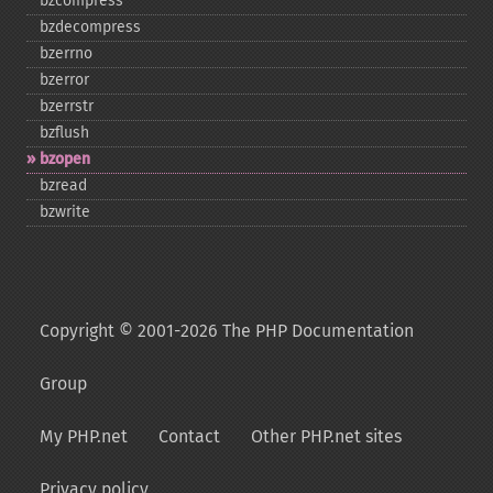
bzcompress
bzdecompress
bzerrno
bzerror
bzerrstr
bzflush
bzopen
bzread
bzwrite
Copyright © 2001-2026 The PHP Documentation
Group
My PHP.net
Contact
Other PHP.net sites
Privacy policy