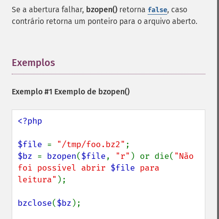
Se a abertura falhar,
bzopen()
retorna
, caso
false
contrário retorna um ponteiro para o arquivo aberto.
Exemplos
¶
Exemplo #1 Exemplo de
bzopen()
<?php

$file 
= 
"/tmp/foo.bz2"
$bz 
= 
bzopen
(
$file
, 
"r"
) or die(
"Não 
foi possível abrir 
$file
 para 
leitura"
);

bzclose
(
$bz
);
