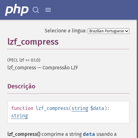
Selecione a língua:
lzf_compress
(PECL lzf >= 0.1.0)
lzf_compress
—
Compressão LZF
Descrição
¶
function
lzf_compress
(
string
$data
):
string
lzf_compress()
comprime a string
data
usando a