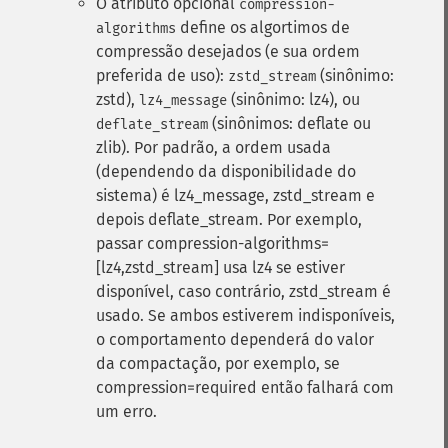
O atributo opcional
compression-
define os algortimos de
algorithms
compressão desejados (e sua ordem
preferida de uso):
(sinônimo:
zstd_stream
zstd),
(sinônimo: lz4), ou
lz4_message
(sinônimos: deflate ou
deflate_stream
zlib). Por padrão, a ordem usada
(dependendo da disponibilidade do
sistema) é lz4_message, zstd_stream e
depois deflate_stream. Por exemplo,
passar compression-algorithms=
[lz4,zstd_stream] usa lz4 se estiver
disponível, caso contrário, zstd_stream é
usado. Se ambos estiverem indisponíveis,
o comportamento dependerá do valor
da compactação, por exemplo, se
compression=required então falhará com
um erro.