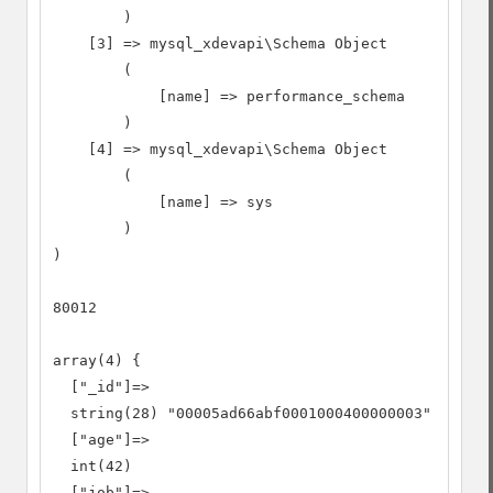
        )

    [3] => mysql_xdevapi\Schema Object

        (

            [name] => performance_schema

        )

    [4] => mysql_xdevapi\Schema Object

        (

            [name] => sys

        )

)

80012

array(4) {

  ["_id"]=>

  string(28) "00005ad66abf0001000400000003"

  ["age"]=>

  int(42)

  ["job"]=>
