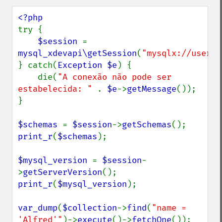
try {

$session 
= 
mysql_xdevapi\getSession
(
"mysqlx://user:p
} catch(
Exception $e
) {

    die(
"A conexão não pode ser 
estabelecida: " 
. 
$e
->
getMessage
());

}

$schemas 
= 
$session
->
getSchemas
print_r
(
$schemas
);

$mysql_version 
= 
$session
-
>
getServerVersion
print_r
(
$mysql_version
);

var_dump
(
$collection
->
find
(
"name = 
'Alfred'"
)->
execute
()->
fetchOne