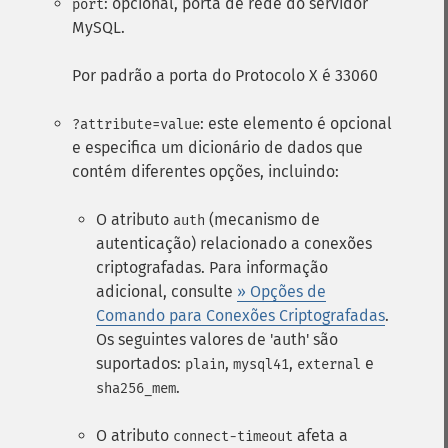
: opcional, porta de rede do servidor
port
MySQL.
Por padrão a porta do Protocolo X é 33060
: este elemento é opcional
?attribute=value
e especifica um dicionário de dados que
contém diferentes opções, incluindo:
O atributo
(mecanismo de
auth
autenticação) relacionado a conexões
criptografadas. Para informação
adicional, consulte
» Opções de
Comando para Conexões Criptografadas
.
Os seguintes valores de 'auth' são
suportados:
,
,
e
plain
mysql41
external
.
sha256_mem
O atributo
afeta a
connect-timeout