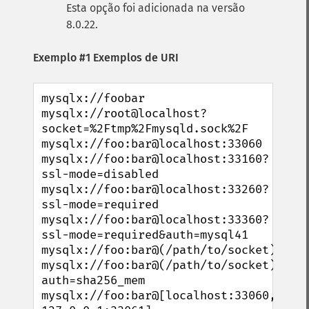
Esta opção foi adicionada na versão
8.0.22.
Exemplo #1 Exemplos de URI
mysqlx://foobar

mysqlx://root@localhost?
socket=%2Ftmp%2Fmysqld.sock%2F

mysqlx://foo:bar@localhost:33060

mysqlx://foo:bar@localhost:33160?
ssl-mode=disabled

mysqlx://foo:bar@localhost:33260?
ssl-mode=required

mysqlx://foo:bar@localhost:33360?
ssl-mode=required&auth=mysql41

mysqlx://foo:bar@(/path/to/socket)

mysqlx://foo:bar@(/path/to/socket)?
auth=sha256_mem

mysqlx://foo:bar@[localhost:33060, 