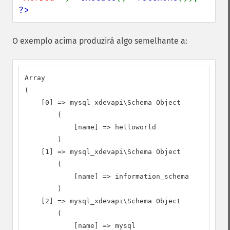
?>
O exemplo acima produzirá algo semelhante a:
Array

(

    [0] => mysql_xdevapi\Schema Object

        (

            [name] => helloworld

        )

    [1] => mysql_xdevapi\Schema Object

        (

            [name] => information_schema

        )

    [2] => mysql_xdevapi\Schema Object

        (

            [name] => mysql
