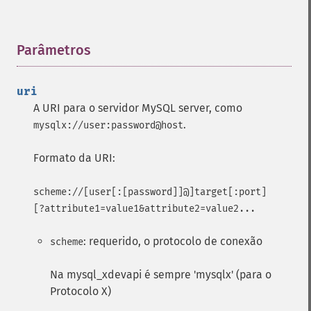
Parâmetros
¶
uri
A URI para o servidor MySQL server, como
.
mysqlx://user:password@host
Formato da URI:
scheme://[user[:[password]]@]target[:port]
[?attribute1=value1&attribute2=value2...
: requerido, o protocolo de conexão
scheme
Na mysql_xdevapi é sempre 'mysqlx' (para o
Protocolo X)