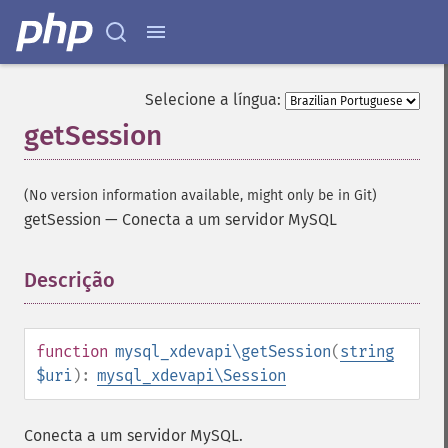
Selecione a língua:
getSession
(No version information available, might only be in Git)
getSession
—
Conecta a um servidor MySQL
Descrição
¶
function
mysql_xdevapi\getSession
(
string
$uri
):
mysql_xdevapi\Session
Conecta a um servidor MySQL.