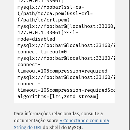
127.0.0.1:33061]

mysqlx://foobar?ssl-ca=
(/path/to/ca.pem)&ssl-crl=
(/path/to/crl.pem)

mysqlx://foo:bar@[localhost:33060, 
127.0.0.1:33061]?ssl-
mode=disabled

mysqlx://foo:bar@localhost:33160/?
connect-timeout=0

mysqlx://foo:bar@localhost:33160/?
connect-
timeout=10&compression=required

mysqlx://foo:bar@localhost:33160/?
connect-
timeout=10&compression=required&compre
algorithms=[lz4,zstd_stream]
Para informações relacionadas, consulte a
documentação sobre
» Conectando com uma
String de URI
do Shell do MySQL.