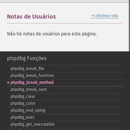
＋
Notas de Usuários
adicionar nota
Não há notas de usuários para esta página.
phpdbg Funções
phpdbg_​break_​file
phpdbg_​break_​function
phpdbg_​break_​method
phpdbg_​break_​next
phpdbg_​clear
phpdbg_​color
phpdbg_​end_​oplog
phpdbg_​exec
phpdbg_​get_​executable