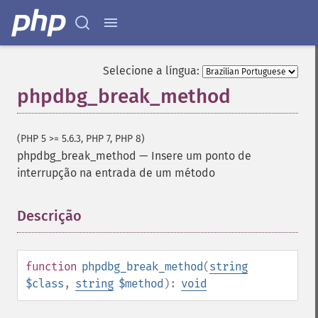
Selecione a língua:
phpdbg_break_method
(PHP 5 >= 5.6.3, PHP 7, PHP 8)
phpdbg_break_method
—
Insere um ponto de
interrupção na entrada de um método
Descrição
¶
function
phpdbg_break_method
(
string
$class
,
string
$method
):
void