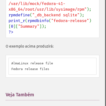
/var/lib/mock/fedora-41-
x86_64/root/usr/lib/sysimage/rpm"
rpmdefine
(
"_db_backend sqlite"
print_r
(
rpmdbinfo
(
"fedora-release"
)
[
0
][
"Summary"
?>
O exemplo acima produzirá:
AlmaLinux release file

Fedora release files
Veja Também
¶