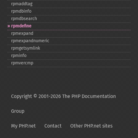
rpmaddtag
rpmdbinfo
rpmdbsearch
rpmdefine
rpmexpand
rpmexpandnumeric
rpmgetsymlink
rpminfo
rpmvercmp
Copyright © 2001-2026 The PHP Documentation
Group
My PHP.net
Contact
Other PHP.net sites