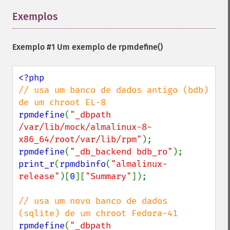
Exemplos
¶
Exemplo #1 Um exemplo de
rpmdefine()
// usa um banco de dados antigo (bdb) 
rpmdefine
(
"_dbpath 
/var/lib/mock/almalinux-8-
x86_64/root/var/lib/rpm"
rpmdefine
(
"_db_backend bdb_ro"
print_r
(
rpmdbinfo
(
"almalinux-
release"
)[
0
][
"Summary"
]);

// usa um novo banco de dados 
rpmdefine
(
"_dbpath 