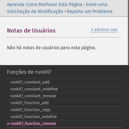
Aprenda Como Melhorar Esta Página
•
Envie uma
Solicitação de Modificação
•
Reporte um Problema
＋
Notas de Usuários
adicionar nota
Não há notas de usuários para esta página.
Funções de runkit7
runkit7_​constant_​add
runkit7_​constant_​redefine
runkit7_​constant_​remove
runkit7_​function_​add
runkit7_​function_​copy
runkit7_​function_​redefine
runkit7_​function_​remove