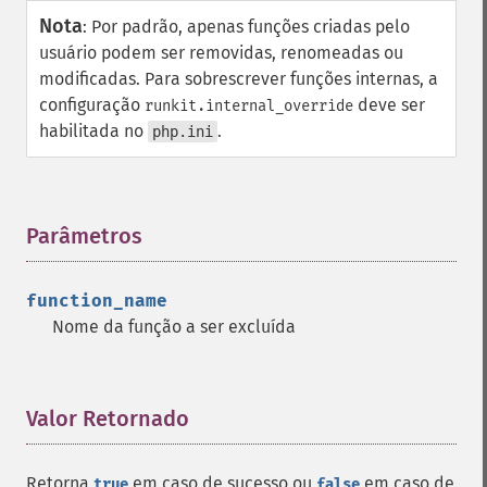
Nota
:
Por padrão, apenas funções criadas pelo
usuário podem ser removidas, renomeadas ou
modificadas. Para sobrescrever funções internas, a
configuração
deve ser
runkit.internal_override
habilitada no
.
php.ini
Parâmetros
¶
function_name
Nome da função a ser excluída
Valor Retornado
¶
Retorna
em caso de sucesso ou
em caso de
true
false