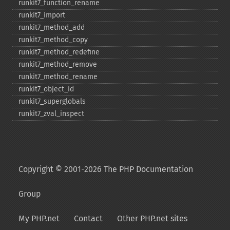
runkit7_​function_​rename
runkit7_​import
runkit7_​method_​add
runkit7_​method_​copy
runkit7_​method_​redefine
runkit7_​method_​remove
runkit7_​method_​rename
runkit7_​object_​id
runkit7_​superglobals
runkit7_​zval_​inspect
Copyright © 2001-2026 The PHP Documentation
Group
My PHP.net
Contact
Other PHP.net sites