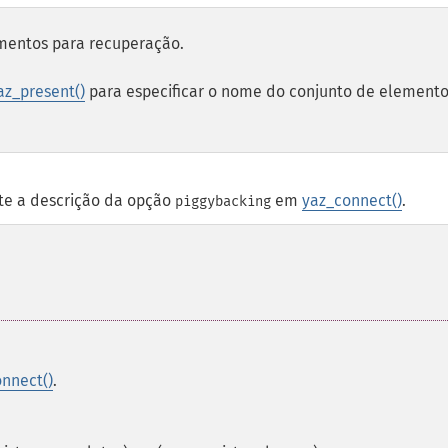
ementos para recuperação.
az_present()
para especificar o nome do conjunto de element
lte a descrição da opção
em
yaz_connect()
.
piggybacking
nnect()
.