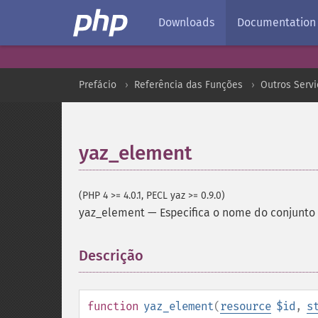
Downloads
Documentation
Prefácio
Referência das Funções
Outros Servi
yaz_element
(PHP 4 >= 4.0.1, PECL yaz >= 0.9.0)
yaz_element
—
Especifica o nome do conjunt
Descrição
¶
function
yaz_element
(
resource
$id
,
s