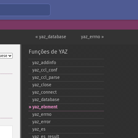
« yaz_database
yaz_errno »
Funções de YAZ
yaz_​addinfo
yaz_​ccl_​conf
yaz_​ccl_​parse
yaz_​close
yaz_​connect
yaz_​database
yaz_​element
yaz_​errno
yaz_​error
yaz_​es
yaz_​es_​result