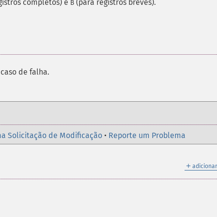
gistros completos) e
(para registros breves).
B
caso de falha.
a Solicitação de Modificação
•
Reporte um Problema
＋
adicionar