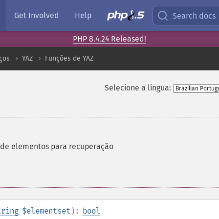
Get Involved
Help
Search docs
PHP 8.4.24 Released!
ços
YAZ
Funções de YAZ
Selecione a língua:
o de elementos para recuperação
tring
$elementset
):
bool