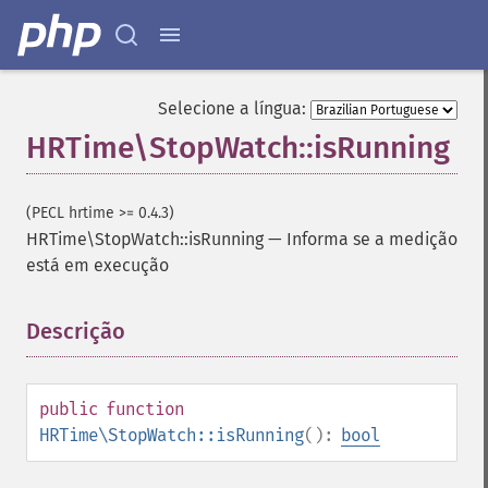
Selecione a língua:
HRTime\StopWatch::isRunning
(PECL hrtime >= 0.4.3)
HRTime\StopWatch::isRunning
—
Informa se a medição
está em execução
Descrição
¶
public
function
HRTime\StopWatch::isRunning
():
bool