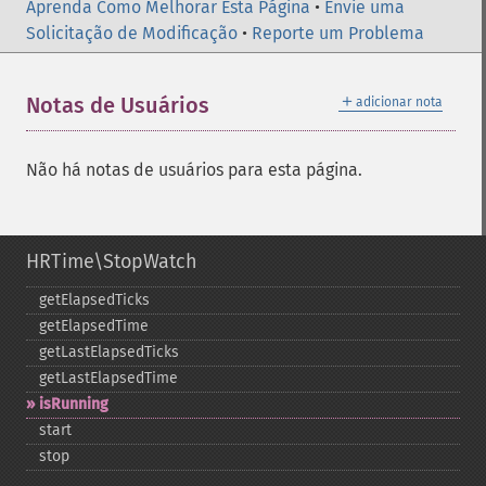
Aprenda Como Melhorar Esta Página
•
Envie uma
Solicitação de Modificação
•
Reporte um Problema
＋
Notas de Usuários
adicionar nota
Não há notas de usuários para esta página.
HRTime\StopWatch
getElapsedTicks
getElapsedTime
getLastElapsedTicks
getLastElapsedTime
isRunning
start
stop