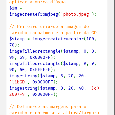
$im 
= 
imagecreatefromjpeg
(
'photo.jpeg'
);

// Primeiro cria-se a imagem do 
$stamp 
= 
imagecreatetruecolor
(
100
, 
70
imagefilledrectangle
(
$stamp
, 
0
, 
0
, 
99
, 
69
, 
0x0000FF
imagefilledrectangle
(
$stamp
, 
9
, 
9
, 
90
, 
60
, 
0xFFFFFF
imagestring
(
$stamp
, 
5
, 
20
, 
20
, 
'libGD'
, 
0x0000FF
imagestring
(
$stamp
, 
3
, 
20
, 
40
, 
'(c) 
2007-9'
, 
0x0000FF
);

// Define-se as margens para o 
carimbo e obtém-se a altura/largura 