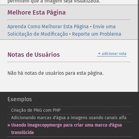
permitem que a imagem seja visualizada.
Melhore Esta Página
Aprenda Como Melhorar Esta Página
•
Envie uma
Solicitação de Modificação
•
Reporte um Problema
＋
Notas de Usuários
adicionar nota
Não há notas de usuários para esta página.
Exemplos
Criação de PNG com PHP
Adicionando marcas d'água a imagens usando canais alfa
Usando imagecopymerge para criar uma marca d'água
translúcida