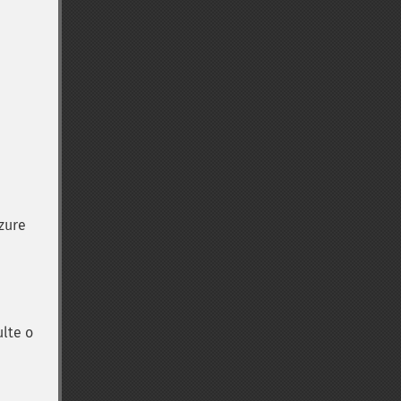
zure
lte o