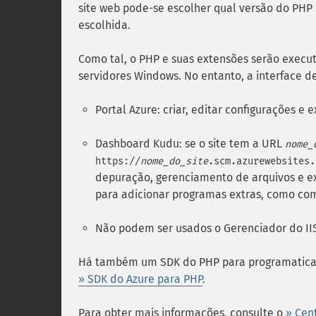
site web pode-se escolher qual versão do PHP
escolhida.
Como tal, o PHP e suas extensões serão execu
servidores Windows. No entanto, a interface d
Portal Azure: criar, editar configurações e e
Dashboard Kudu: se o site tem a URL
nome_
https://
nome_do_site
.scm.azurewebsites.
depuração, gerenciamento de arquivos e ex
para adicionar programas extras, como comp
Não podem ser usados o Gerenciador do IIS
Há também um SDK do PHP para programaticamen
» SDK do Azure para PHP
.
Para obter mais informações, consulte o
» Cen