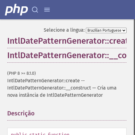
Selecione a língua:
IntlDatePatternGenerator::create
IntlDatePatternGenerator::__cons
(PHP 8 >= 8.1.0)
IntlDatePatternGenerator::create
--
IntlDatePatternGenerator::__construct
—
Cria uma
nova instância de IntlDatePatternGenerator
Descrição
¶
public
static
function