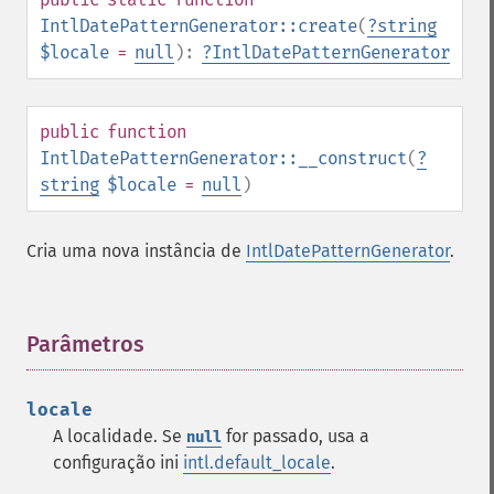
IntlDatePatternGenerator::create
(
?
string
$locale
=
null
):
?
IntlDatePatternGenerator
public
function
IntlDatePatternGenerator::__construct
(
?
string
$locale
=
null
)
Cria uma nova instância de
IntlDatePatternGenerator
.
Parâmetros
¶
locale
A localidade. Se
for passado, usa a
null
configuração ini
intl.default_locale
.