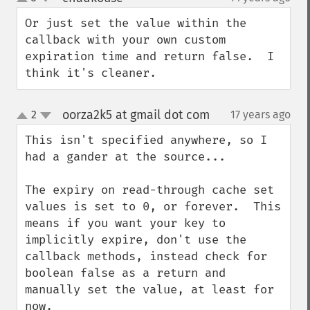
up
down
Or just set the value within the 
callback with your own custom 
expiration time and return false.  I 
think it's cleaner.
oorza2k5 at gmail dot com
2
17 years ago
¶
up
down
This isn't specified anywhere, so I 
had a gander at the source...

The expiry on read-through cache set 
values is set to 0, or forever.  This 
means if you want your key to 
implicitly expire, don't use the 
callback methods, instead check for 
boolean false as a return and 
manually set the value, at least for 
now.