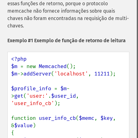
essas funções de retorno, porque o protocolo
memcache não fornece informações sobre quais
chaves não foram encontradas na requisição de multi-
chaves.
Exemplo #1 Exemplo de função de retorno de leitura
<?php

$m 
= new 
Memcached
$m
->
addServer
(
'localhost'
, 
11211
);

$profile_info 
= 
$m
-
>
get
(
'user:'
.
$user_id
, 
'user_info_cb'
);

function 
user_info_cb
(
$memc
, 
$key
, 
&
$value
)

{
