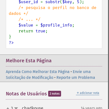
$user_id 
= 
substr
(
$key
, 
5
);

/* pesquisa o perfil no banco de 
dados */

    /* ... */

$value 
= 
$profile_info
;

    return 
true
;

?>
Melhore Esta Página
Aprenda Como Melhorar Esta Página
•
Envie uma
Solicitação de Modificação
•
Reporte um Problema
＋
Notas de Usuários
adicionar nota
2 notes
chadkouse
3
14 years ago
¶