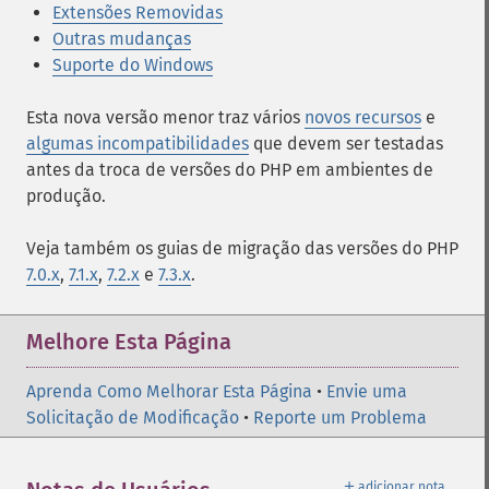
Extensões Removidas
Outras mudanças
Suporte do Windows
Esta nova versão menor traz vários
novos recursos
e
algumas incompatibilidades
que devem ser testadas
antes da troca de versões do PHP em ambientes de
produção.
Veja também os guias de migração das versões do PHP
7.0.x
,
7.1.x
,
7.2.x
e
7.3.x
.
Melhore Esta Página
Aprenda Como Melhorar Esta Página
•
Envie uma
Solicitação de Modificação
•
Reporte um Problema
＋
adicionar nota