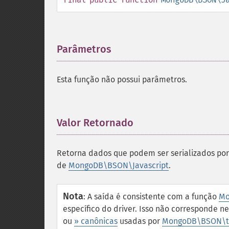
Parâmetros
¶
Esta função não possui parâmetros.
Valor Retornado
¶
Retorna dados que podem ser serializados po
de
MongoDB\BSON\Javascript
.
Nota
:
A saída é consistente com a função
Mo
específico do driver. Isso não corresponde 
ou
» canônicas
usadas por
MongoDB\BSON\t