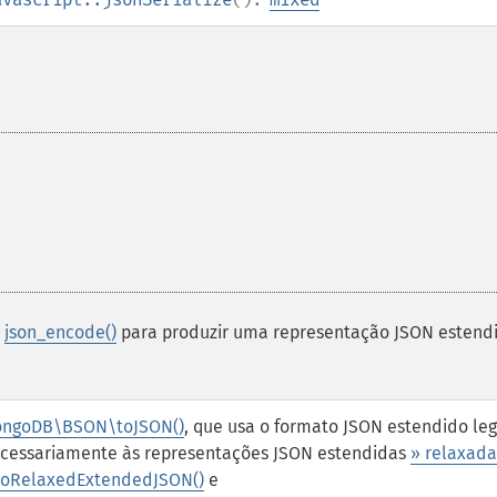
r
json_encode()
para produzir uma representação JSON estend
ngoDB\BSON\toJSON()
, que usa o formato JSON estendido le
necessariamente às representações JSON estendidas
» relaxada
oRelaxedExtendedJSON()
e