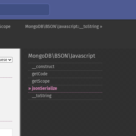
Scope
MongoDB\BSON\Javascript::__toString »
MongoDB\BSON\Javascript
_​_​construct
getCode
getScope
jsonSerialize
_​_​toString