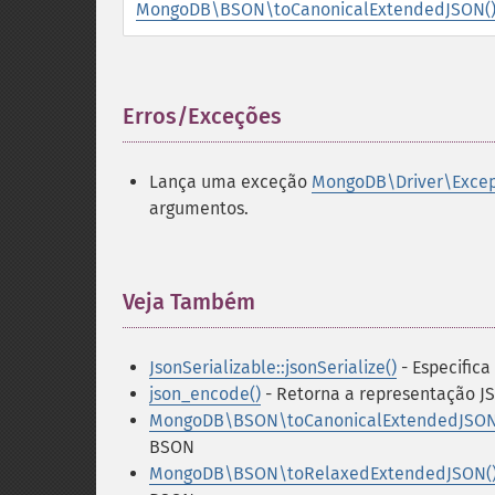
MongoDB\BSON\toCanonicalExtendedJSON(
Erros/Exceções
¶
Lança uma exceção
MongoDB\Driver\Excep
argumentos.
Veja Também
¶
JsonSerializable::jsonSerialize()
- Especific
json_encode()
- Retorna a representação J
MongoDB\BSON\toCanonicalExtendedJSON
BSON
MongoDB\BSON\toRelaxedExtendedJSON(