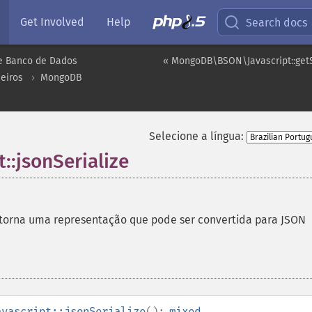
Get Involved
Help
Search docs
e Banco de Dados
« MongoDB\BSON\Javascript::get
eiros
MongoDB
Selecione a língua:
:jsonSerialize
torna uma representação que pode ser convertida para JSON
avascript::jsonSerialize
():
mixed