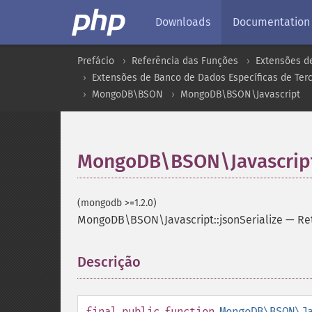
Downloads
Documentation
Prefácio
Referência das Funções
Extensões d
Extensões de Banco de Dados Específicas de Terc
MongoDB\BSON
MongoDB\BSON\Javascript
MongoDB\BSON\Javascript:
(mongodb >=1.2.0)
MongoDB\BSON\Javascript::jsonSerialize
—
Re
Descrição
¶
final
public
function
MongoDB\BSON\J