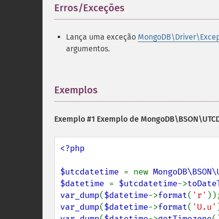
Erros/Exceções
¶
Lança uma exceção
MongoDB\Driver\Excep
argumentos.
Exemplos
¶
Exemplo #1 Exemplo de
MongoDB\BSON\UTCDa
<?php

$utcdatetime 
= new 
MongoDB\BSON\
$datetime 
= 
$utcdatetime
->
toDate
var_dump
(
$datetime
->
format
(
'r'
var_dump
(
$datetime
->
format
(
'U.u'
var_dump
(
$datetime
->
getTimezone
(