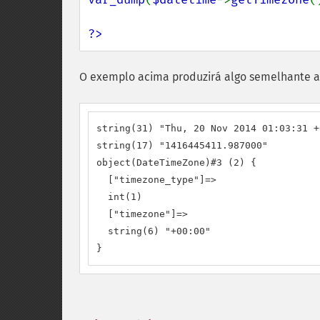
?>
O exemplo acima produzirá algo semelhante a
string(31) "Thu, 20 Nov 2014 01:03:31 +0
string(17) "1416445411.987000"

object(DateTimeZone)#3 (2) {

  ["timezone_type"]=>

  int(1)

  ["timezone"]=>

  string(6) "+00:00"

}