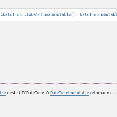
TCDateTime::toDateTimeImmutable
():
DateTimeImmutab
ble
deste UTCDateTime. O
DateTimeImmutable
retornado usa