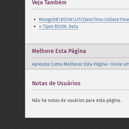
Veja Também
¶
MongoDB\BSON\UTCDateTime::toDateTime
» Tipos BSON: Data
Melhore Esta Página
Aprenda Como Melhorar Esta Página
•
Envie um
Notas de Usuários
Não há notas de usuários para esta página.