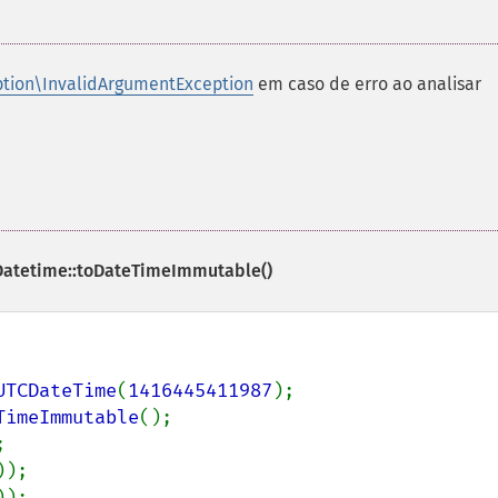
tion\InvalidArgumentException
em caso de erro ao analisar
tetime::toDateTimeImmutable()
UTCDateTime
(
1416445411987
TimeImmutable
));
