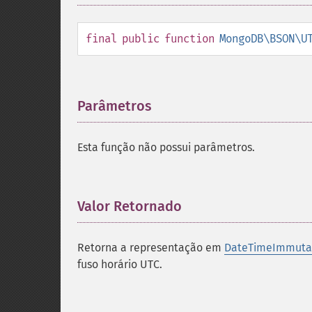
final
public
function
MongoDB\BSON\U
Parâmetros
¶
Esta função não possui parâmetros.
Valor Retornado
¶
Retorna a representação em
DateTimeImmuta
fuso horário UTC.