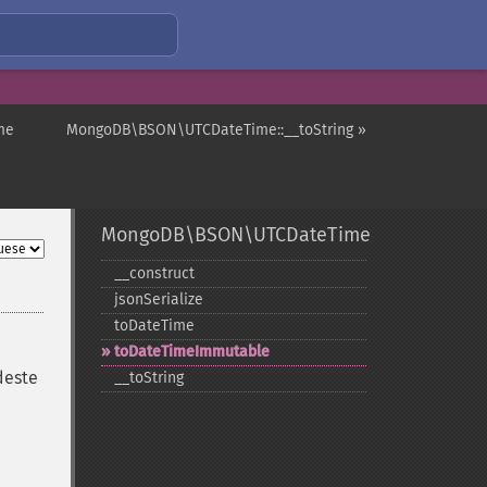
me
MongoDB\BSON\UTCDateTime::__toString »
MongoDB\BSON\UTCDateTime
_​_​construct
jsonSerialize
toDateTime
toDateTimeImmutable
deste
_​_​toString