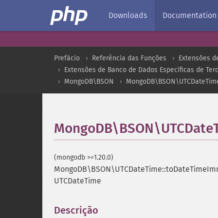
Downloads
Documentation
Prefácio
Referência das Funções
Extensões d
Extensões de Banco de Dados Específicas de Terc
MongoDB\BSON
MongoDB\BSON\UTCDateTim
MongoDB\BSON\UTCDateT
(mongodb >=1.20.0)
MongoDB\BSON\UTCDateTime::toDateTimeIm
UTCDateTime
Descrição
¶