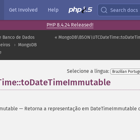
Get Involved
Help
Search docs
PHP 8.4.24 Released!
e Banco de Dados
« MongoDB\BSON\UTCDateTime::toDateTi
eiros
MongoDB
e
Selecione a língua:
ime::toDateTimeImmutable
mutable
—
Retorna a representação em DateTimeImmutable 