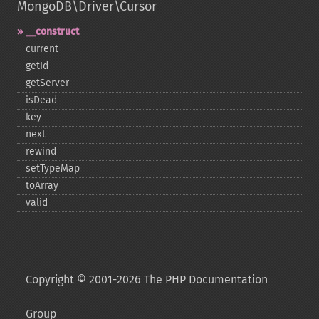
MongoDB\Driver\Cursor
_​_​construct
current
getId
getServer
isDead
key
next
rewind
setTypeMap
toArray
valid
Copyright © 2001-2026 The PHP Documentation
Group