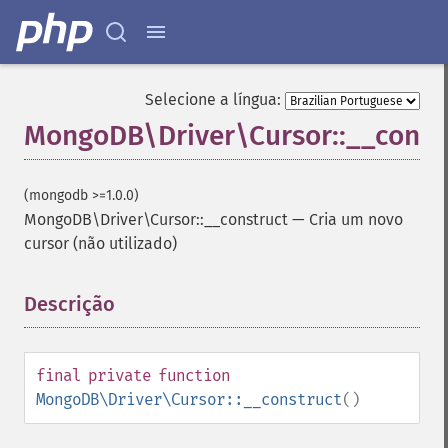
Selecione a língua:
MongoDB\Driver\Cursor::__const
(mongodb >=1.0.0)
MongoDB\Driver\Cursor::__construct
—
Cria um novo
cursor (não utilizado)
Descrição
¶
final
private
function
MongoDB\Driver\Cursor::__construct
()