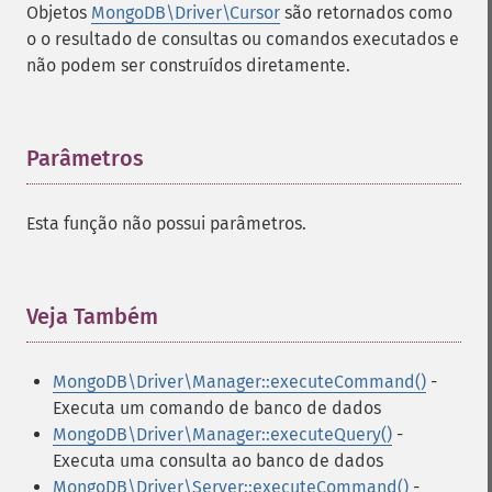
Objetos
MongoDB\Driver\Cursor
são retornados como
o o resultado de consultas ou comandos executados e
não podem ser construídos diretamente.
Parâmetros
¶
Esta função não possui parâmetros.
Veja Também
¶
MongoDB\Driver\Manager::executeCommand()
-
Executa um comando de banco de dados
MongoDB\Driver\Manager::executeQuery()
-
Executa uma consulta ao banco de dados
MongoDB\Driver\Server::executeCommand()
-