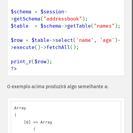
$schema 
= 
$session
-
>
getSchema
(
"addressbook"
$table  
= 
$schema
->
getTable
(
"names"
);

$row 
= 
$table
->
select
(
'name'
, 
'age'
)-
>
execute
()->
fetchAll
();

print_r
(
$row
?>
O exemplo acima produzirá algo semelhante a:
Array

(

    [0] => Array

        (
