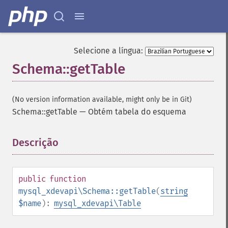
Selecione a língua:
Schema::getTable
(No version information available, might only be in Git)
Schema::getTable
—
Obtém tabela do esquema
Descrição
¶
public
function
mysql_xdevapi\Schema::getTable
(
string
$name
):
mysql_xdevapi\Table