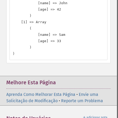
            [name] => John

            [age] => 42

        )

    [1] => Array

        (

            [name] => Sam

            [age] => 33

        )

)
Melhore Esta Página
Aprenda Como Melhorar Esta Página
•
Envie uma
Solicitação de Modificação
•
Reporte um Problema
＋
adicionar nota