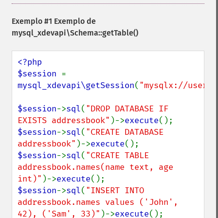
Exemplo #1 Exemplo de
mysql_xdevapi\Schema::getTable()
<?php

$session 
= 
mysql_xdevapi\getSession
(
"mysqlx://user:p
$session
->
sql
(
"DROP DATABASE IF 
EXISTS addressbook"
)->
execute
$session
->
sql
(
"CREATE DATABASE 
addressbook"
)->
execute
$session
->
sql
(
"CREATE TABLE 
addressbook.names(name text, age 
int)"
)->
execute
$session
->
sql
(
"INSERT INTO 
addressbook.names values ('John', 
42), ('Sam', 33)"
)->
execute
();
