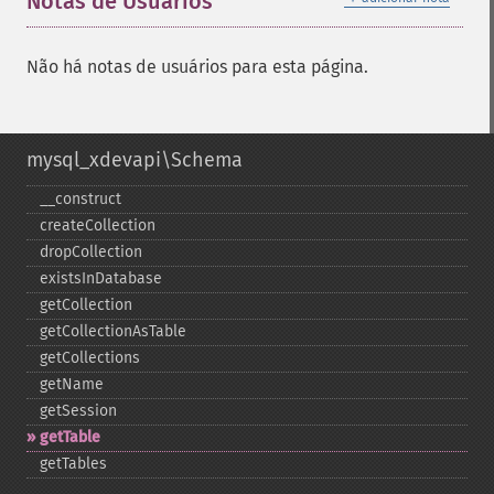
Notas de Usuários
Não há notas de usuários para esta página.
mysql_xdevapi\Schema
_​_​construct
createCollection
dropCollection
existsInDatabase
getCollection
getCollectionAsTable
getCollections
getName
getSession
getTable
getTables