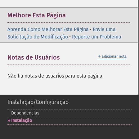
Melhore Esta Página
Aprenda Como Melhorar Esta Página
•
Envie uma
Solicitação de Modificação
•
Reporte um Problema
＋
Notas de Usuários
adicionar nota
Não há notas de usuários para esta página.
Instalação/Configuração
Dependências
Instalação