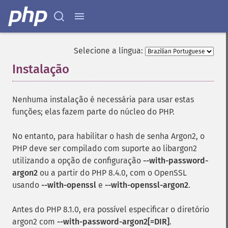
Selecione a língua:
Instalação
¶
Nenhuma instalação é necessária para usar estas
funções; elas fazem parte do núcleo do PHP.
No entanto, para habilitar o hash de senha Argon2, o
PHP deve ser compilado com suporte ao libargon2
utilizando a opção de configuração
--with-password-
argon2
ou a partir do PHP 8.4.0, com o OpenSSL
usando
--with-openssl
e
--with-openssl-argon2
.
Antes do PHP 8.1.0, era possível especificar o diretório
argon2 com
--with-password-argon2[=DIR]
.