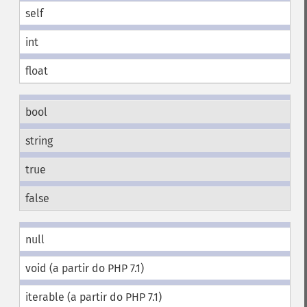
self
int
float
bool
string
true
false
null
void (a partir do PHP 7.1)
iterable (a partir do PHP 7.1)