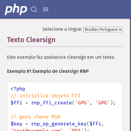
Selecione a língua:
Texto Clearsign
¶
Este exemplo faz assinatura clearsign em um texto.
Exemplo #1 Exemplo de clearsign RNP
$ffi 
= 
rnp_ffi_create
(
'GPG'
, 
'GPG'
);

$key 
= 
rnp_op_generate_key
(
$ffi
, 
'test@example.com'
, 
'RSA'
);
