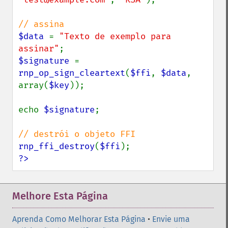
$data 
= 
"Texto de exemplo para 
assinar"
$signature 
= 
rnp_op_sign_cleartext
(
$ffi
, 
$data
, 
array(
$key
));

echo 
$signature
;

rnp_ffi_destroy
(
$ffi
?>
Melhore Esta Página
Aprenda Como Melhorar Esta Página
•
Envie uma