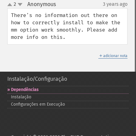
Anonymous
2
3 years ago
¶
up
down
There's no information out there on 
how to correctly install to make the 
mm option work smoothly. Please add 
more info on this.
＋
adicionar nota
Instalação/Configuração
Dependências
Instalação
Configurações em Execução