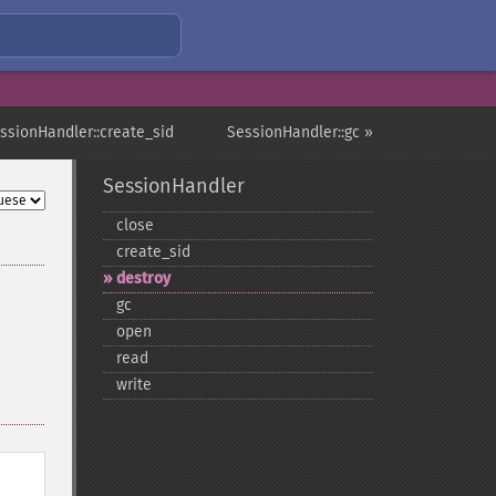
ssionHandler::create_sid
SessionHandler::gc »
SessionHandler
close
create_​sid
destroy
gc
open
read
write