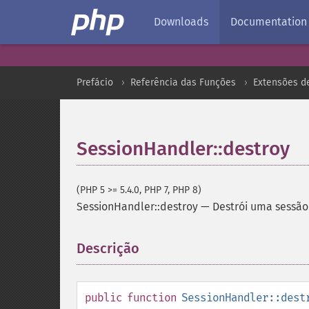
Downloads
Documentation
Prefácio
Referência das Funções
Extensões d
SessionHandler::destroy
(PHP 5 >= 5.4.0, PHP 7, PHP 8)
SessionHandler::destroy
—
Destrói uma sessão
Descrição
¶
public
function
SessionHandler::dest