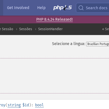
Get Involved
Help
Search docs
PHP 8.4.24 Released!
e Sessão
Sessões
SessionHandler
« Se
Selecione a língua:
roy
(
string
$id
):
bool