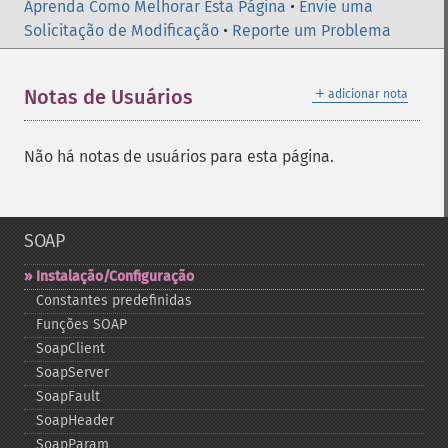
Aprenda Como Melhorar Esta Página
•
Envie uma
Solicitação de Modificação
•
Reporte um Problema
＋
Notas de Usuários
adicionar nota
Não há notas de usuários para esta página.
SOAP
Instalação/Configuração
Constantes predefinidas
Funções SOAP
SoapClient
SoapServer
SoapFault
SoapHeader
SoapParam