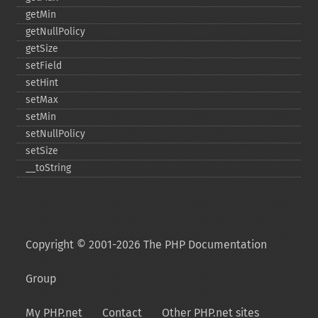
getMin
getNullPolicy
getSize
setField
setHint
setMax
setMin
setNullPolicy
setSize
_​_​toString
Copyright © 2001-2026 The PHP Documentation
Group
My PHP.net
Contact
Other PHP.net sites