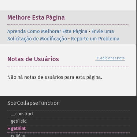
Melhore Esta Página
Aprenda Como Melhorar Esta Página
•
Envie uma
Solicitação de Modificação
•
Reporte um Problema
＋
Notas de Usuários
adicionar nota
Não há notas de usuários para esta página.
SolrCollapseFunction
_​_​construct
getField
getHint
getMax