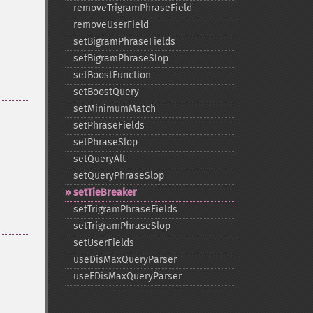
removeTrigramPhraseField
removeUserField
setBigramPhraseFields
setBigramPhraseSlop
setBoostFunction
setBoostQuery
setMinimumMatch
setPhraseFields
setPhraseSlop
setQueryAlt
setQueryPhraseSlop
setTieBreaker
setTrigramPhraseFields
setTrigramPhraseSlop
setUserFields
useDisMaxQueryParser
useEDisMaxQueryParser