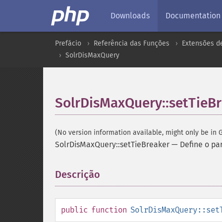
Downloads
Documentation
Prefácio
Referência das Funções
Extensões d
SolrDisMaxQuery
SolrDisMaxQuery::setTieB
(No version information available, might only be in G
SolrDisMaxQuery::setTieBreaker
—
Define o pa
Descrição
¶
public
function
SolrDisMaxQuery::set