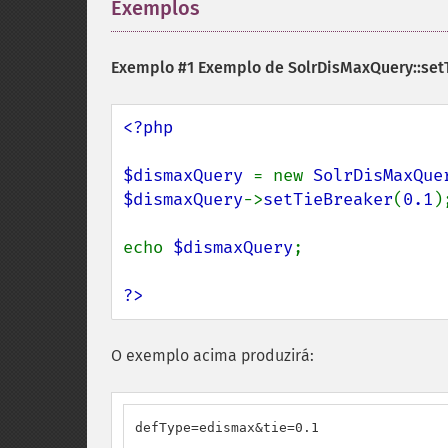
Exemplos
¶
Exemplo #1 Exemplo de
SolrDisMaxQuery::set
<?php

$dismaxQuery 
= new 
SolrDisMaxQue
$dismaxQuery
->
setTieBreaker
(
0.1
);
echo 
$dismaxQuery
;

?>
O exemplo acima produzirá:
defType=edismax&tie=0.1