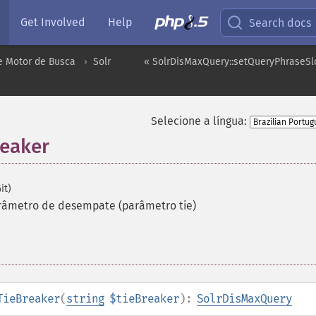
Get Involved
Help
Search docs
e Motor de Busca
Solr
« SolrDisMaxQuery::setQueryPhraseSl
Selecione a língua:
reaker
it)
râmetro de desempate (parâmetro tie)
TieBreaker
(
string
$tieBreaker
):
SolrDisMaxQuery