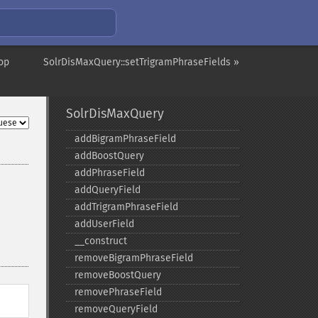
op
SolrDisMaxQuery::setTrigramPhraseFields »
SolrDisMaxQuery
addBigramPhraseField
addBoostQuery
addPhraseField
addQueryField
addTrigramPhraseField
addUserField
_​_​construct
removeBigramPhraseField
removeBoostQuery
removePhraseField
removeQueryField