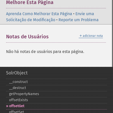
Melhore Esta Página
Aprenda Como Melhorar Esta Página
•
Envie uma
Solicitação de Modificação
•
Reporte um Problema
＋
Notas de Usuários
adicionar nota
Não há notas de usuários para esta página.
SolrObject
_​_​construct
_​_​destruct
getPropertyNames
offsetExists
offsetGet
offsetSet