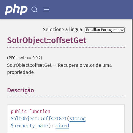
Selecione a língua:
SolrObject::offsetGet
(PECL solr >= 0.9.2)
SolrObject::offsetGet
—
Recupera o valor de uma
propriedade
Descrição
¶
public
function
SolrObject::offsetGet
(
string
$property_name
):
mixed