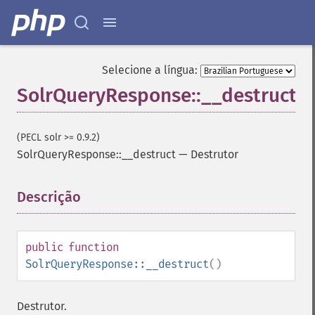
Selecione a língua:
SolrQueryResponse::__destruct
(PECL solr >= 0.9.2)
SolrQueryResponse::__destruct
—
Destrutor
Descrição
¶
public
function
SolrQueryResponse::__destruct
()
Destrutor.