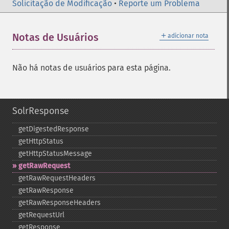
Solicitação de Modificação
•
Reporte um Problema
＋
Notas de Usuários
adicionar nota
Não há notas de usuários para esta página.
SolrResponse
getDigestedResponse
getHttpStatus
getHttpStatusMessage
getRawRequest
getRawRequestHeaders
getRawResponse
getRawResponseHeaders
getRequestUrl
getResponse