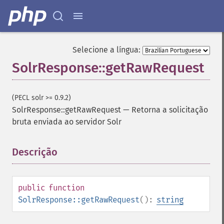
Selecione a língua:
SolrResponse::getRawRequest
(PECL solr >= 0.9.2)
SolrResponse::getRawRequest
—
Retorna a solicitação
bruta enviada ao servidor Solr
Descrição
¶
public
function
SolrResponse::getRawRequest
():
string