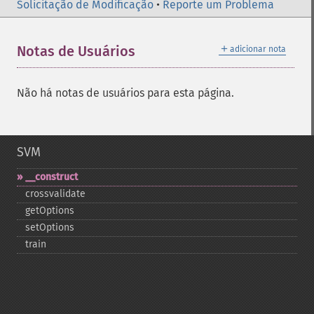
Solicitação de Modificação
•
Reporte um Problema
＋
Notas de Usuários
adicionar nota
Não há notas de usuários para esta página.
SVM
_​_​construct
crossvalidate
getOptions
setOptions
train